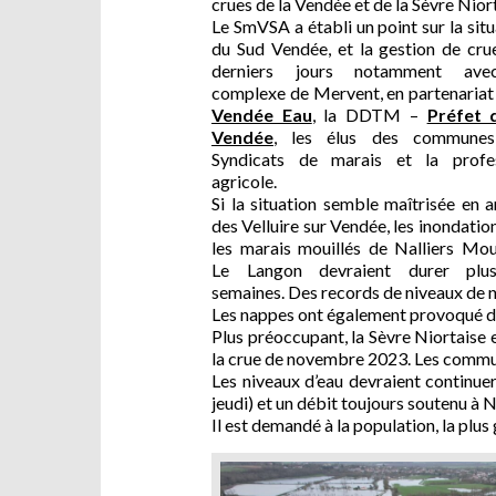
crues de la Vendée et de la Sèvre Nior
Le SmVSA a établi un point sur la sit
du Sud Vendée, et la gestion de cru
derniers jours notamment ave
complexe de Mervent, en partenariat
Vendée Eau
, la DDTM –
Préfet 
Vendée
, les élus des communes
Syndicats de marais et la profe
agricole.
Si la situation semble maîtrisée en 
des Velluire sur Vendée, les inondatio
les marais mouillés de Nalliers Mou
Le Langon devraient durer plus
semaines. Des records de niveaux de n
Les nappes ont également provoqué d
Plus préoccupant, la Sèvre Niortaise e
la crue de novembre 2023. Les commune
Les niveaux d’eau devraient continue
jeudi) et un débit toujours soutenu à N
Il est demandé à la population, la plus