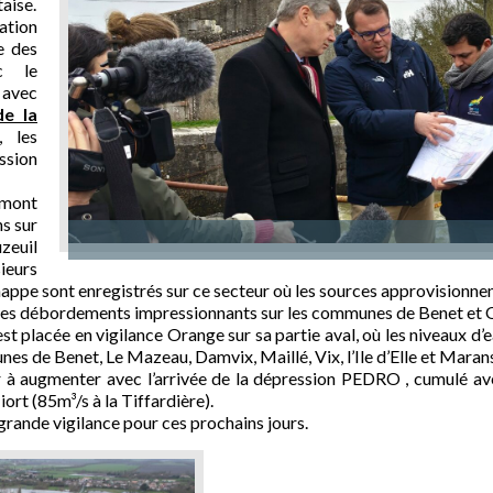
taise.
uation
e des
c le
 avec
de la
, les
ssion
amont
ns sur
zeuil
ieurs
appe sont enregistrés sur ce secteur où les sources approvisionne
es débordements impressionnants sur les communes de Benet et 
st placée en vigilance Orange sur sa partie aval, où les niveaux d’
s de Benet, Le Mazeau, Damvix, Maillé, Vix, l’Ile d’Elle et Marans
r à augmenter avec l’arrivée de la dépression PEDRO , cumulé av
iort (85m³/s à la Tiffardière).
 grande vigilance pour ces prochains jours.