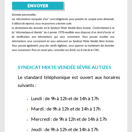
Données personnelles :
Les informations marquées d'un* sont obligatoires pour prendre en compte votre demande.
A défaut de réponse, nous ne pourrons y donner suite.
Le destinataire des données est le Syndicat Mixte Vendée Sèvre Autizes. Conformément à la
loi "informatique et libertés" du 6 janvier 1978 modifiée vous disposez d'un droit d'accès et
de rectification aux informations qui vous concernent. Vous pouvez accéder aux
informations vous concernant en vous adressant au Syndicat Mixte Vendée Sèvre Autizes.
Vous pouvez également, pour des motifs légitimes, vous opposer au traitement des données
vous concernant. Pour en savoir plus, consultez vos droits sur le site de la CNIL.
SYNDICAT MIXTE VENDÉE SÈVRE AUTIZES
Le standard téléphonique est ouvert aux horaires
suivants :
Lundi : de 9h à 12h et de 14h à 17h
Mardi : de 9h à 12h et de 14h à 17h
Mercredi : de 9h à 12h et de 14h à 17h
Jeudi : de 9h à 12h et de 14h à 17h