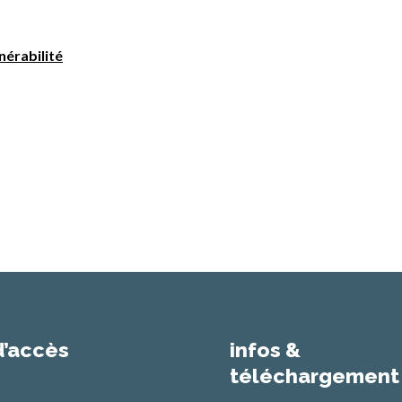
nérabilité
d’accès
infos &
téléchargement