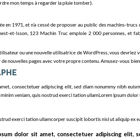
erdre mon temps à regarder la pluie tomber).
e en 1971, et n’a cessé de proposer au public des machins-trucs d
st-et-Isson, 123 Machin Truc emploie 2 000 personnes, et fabr
ilisateur ou une nouvelle utilisatrice de WordPress, vous devriez 
er de nouvelles pages avec votre propre contenu. Amusez-vous bien
APHE
amet, consectetuer adipiscing elit, sed diam nonummy nibh euism
d minim veniam, quis nostrud exerci tation ullamLorem ipsum dolor 
strud exerci tation ullamcorper suscipit lobortis nisl ut aliquip e
psum dolor sit amet, consectetuer adipiscing elit