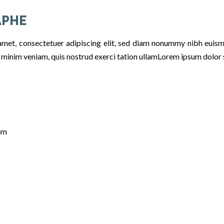
APHE
amet, consectetuer adipiscing elit, sed diam nonummy nibh euism
d minim veniam, quis nostrud exerci tation ullamLorem ipsum dolor 
em